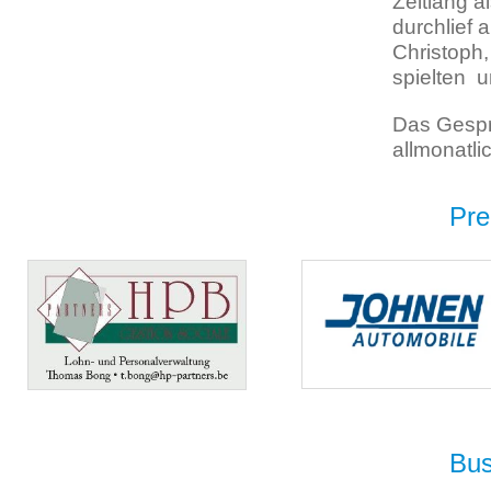
Zeitlang a
durchlief
Christoph,
spielten 
Das Gespr
allmonatl
Pre
Bus