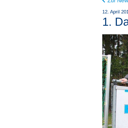
Zur New
12. April 20
1. D