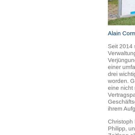
Alain Cor
Seit 2014
Verwaltun
Verjüngun
einer umf
drei wicht
worden. Gl
eine nich
Vertragspa
Geschäftsg
ihrem Auf
Christoph 
Philipp, 