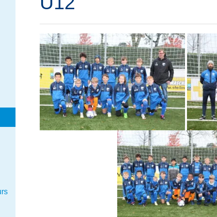
U12
urs