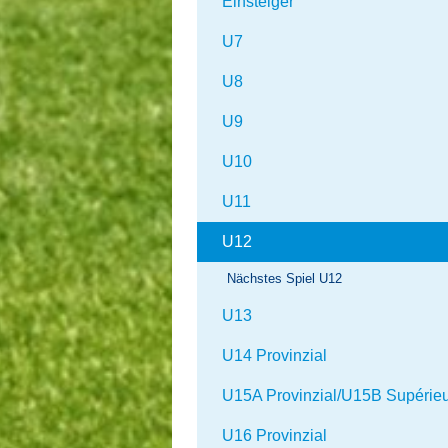
Einsteiger
U7
U8
U9
U10
U11
U12
Nächstes Spiel U12
U13
U14 Provinzial
U15A Provinzial/U15B Supérie
U16 Provinzial