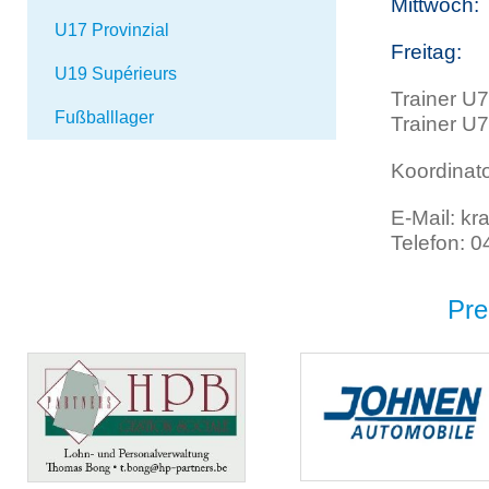
Mittwoc
U17 Provinzial
Freitag
U19 Supérieurs
Trainer U7
Fußballlager
Trainer U
Koordinato
E-Mail: kr
Telefon: 
Pre