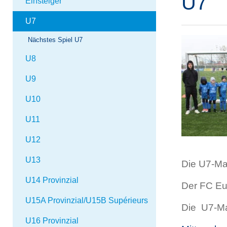
U7
Einsteiger
U7
Nächstes Spiel U7
U8
U9
U10
U11
U12
U13
Die U7-Ma
U14 Provinzial
Der FC Eup
U15A Provinzial/U15B Supérieurs
Die U7-Ma
U16 Provinzial