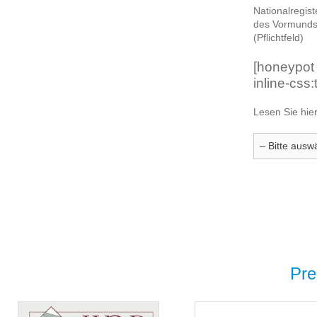
Nationalregi
des Vormund
(Pflichtfeld)
[honeypot
inline-css:
Lesen Sie hie
Pre