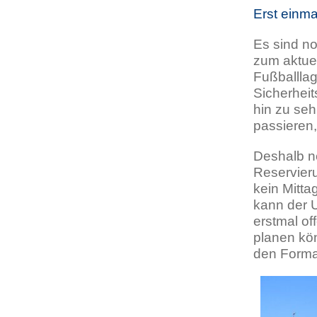
Erst einm
Es sind no
zum aktuel
Fußballlag
Sicherhei
hin zu se
passieren
Deshalb n
Reservieru
kein Mitta
kann der U
erstmal of
planen kö
den Forma