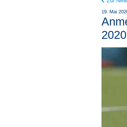
Zur New
19. Mai 202
Anme
2020