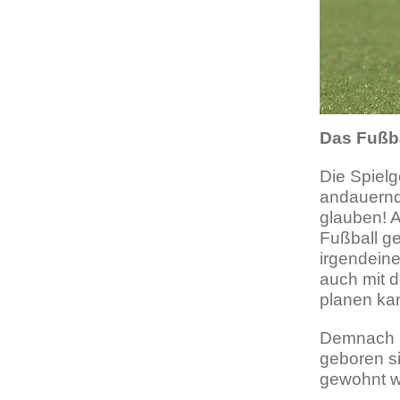
Das Fußb
Die Spiel
andauernde
glauben! A
Fußball ge
irgendein
auch mit 
planen k
Demnach l
geboren si
gewohnt w