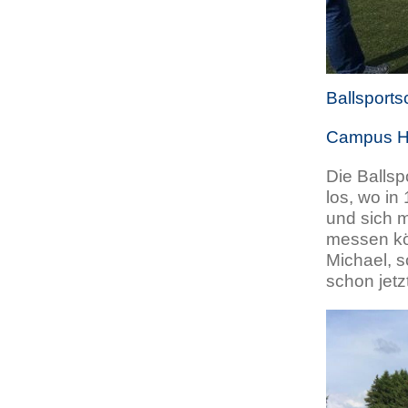
Ballsport
Campus Ha
Die Ballsp
los, wo in
und sich m
messen kö
Michael, s
schon jetz