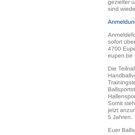
gezielter 
sind wied
Anmeldung
Anmeldefor
sofort üb
4700 Eupen
eupen.be
Die Teilna
Handballve
Trainingst
Ballsport
Hallenspo
Somit steh
jetzt anzu
5 Jahren.
Euer Ball