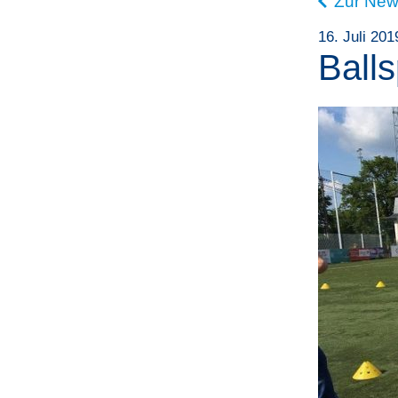
Zur New
16. Juli 201
Ball