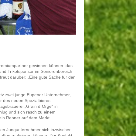
Premiumpartner gewinnen können: das
 und Trikotsponsor im Seniorenbereich
freut darüber: „Eine gute Sache für den
ertz zwei junge Eupener Unternehmer,
r des neuen Spezialbieres
ragsbrauerei „Grain d`Orge“ in
hlug und sich rasch zu einem
 ein Renner auf dem Markt.
den Jungunternehmer sich inzwischen
haften realisieren können. Der Kontakt