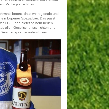
nem Vertragsabschluss.
hrmals betont, dass wir regionale und
 ein Eupener Spezialbier. Das passt
. Der FC Eupen bietet seinem neuen
us allen Gesellschaftsschichten und
n Seniorensport zu unterstützen.