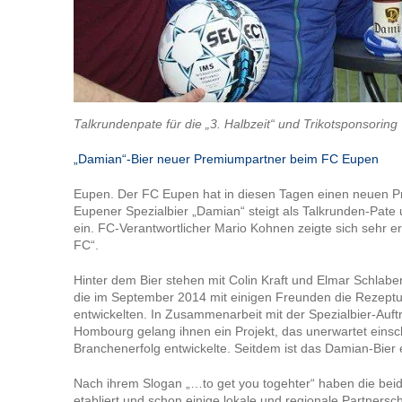
Talkrundenpate für die „3. Halbzeit“ und Trikotsponsoring
„Damian“-Bier neuer Premiumpartner beim FC Eupen
Eupen. Der FC Eupen hat in diesen Tagen einen neuen 
Eupener Spezialbier „Damian“ steigt als Talkrunden-Pate
ein. FC-Verantwortlicher Mario Kohnen zeigte sich sehr er
FC“.
Hinter dem Bier stehen mit Colin Kraft und Elmar Schlab
die im September 2014 mit einigen Freunden die Rezeptu
entwickelten. In Zusammenarbeit mit der Spezialbier-Auft
Hombourg gelang ihnen ein Projekt, das unerwartet einsc
Branchenerfolg entwickelte. Seitdem ist das Damian-Bier
Nach ihrem Slogan „…to get you togehter“ haben die bei
etabliert und schon einige lokale und regionale Partnersc