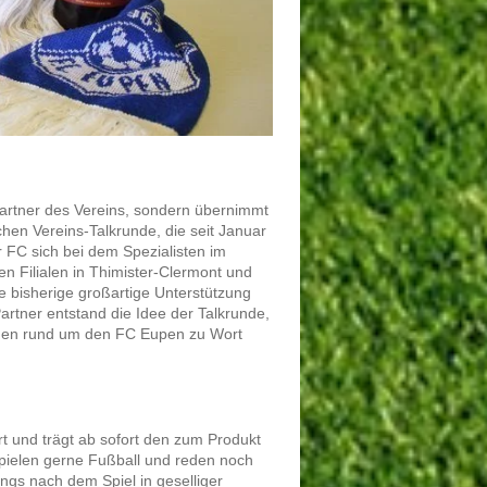
partner des Vereins, sondern übernimmt
chen Vereins-Talkrunde, die seit Januar
 FC sich bei dem Spezialisten im
n Filialen in Thimister-Clermont und
ie bisherige großartige Unterstützung
rtner entstand die Idee der Talkrunde,
emen rund um den FC Eupen zu Wort
t und trägt ab sofort den zum Produkt
spielen gerne Fußball und reden noch
ungs nach dem Spiel in geselliger