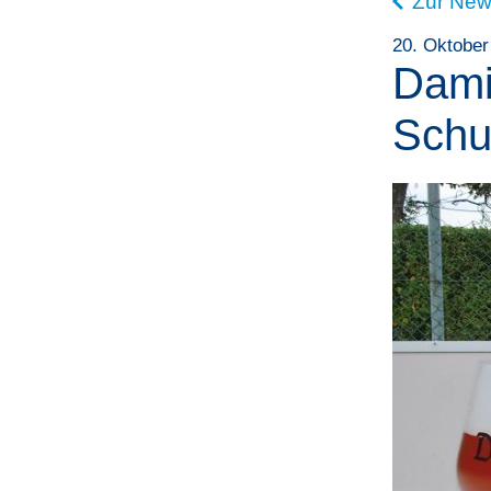
Zur New
20. Oktober
Dami
Schu