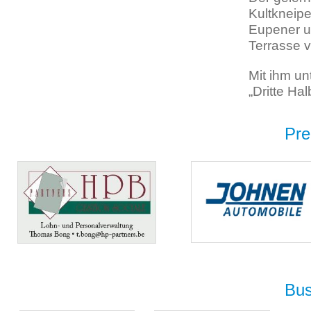
Kultkneipe
Eupener un
Terrasse 
Mit ihm un
„Dritte Ha
Pre
Bus