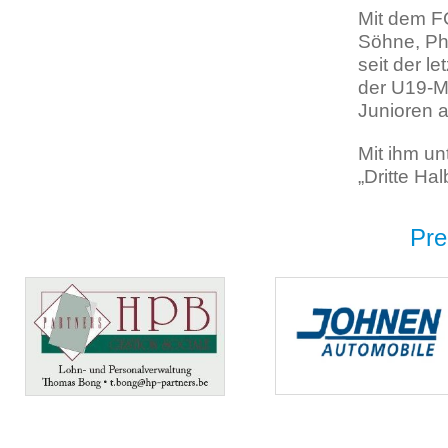
Mit dem FC
Söhne, Phi
seit der l
der U19-M
Junioren a
Mit ihm un
„Dritte Ha
Pre