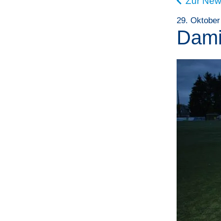
Zur New
29. Oktober
Dami