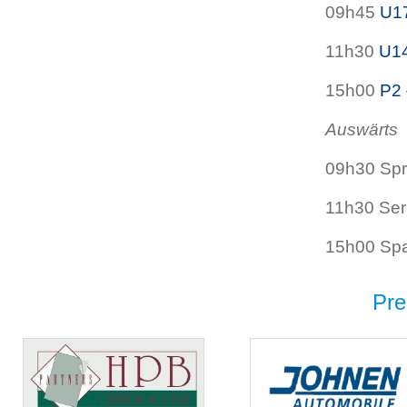
09h45
U1
11h30
U1
15h00
P2
Auswärts
09h30 Spr
11h30 Ser
15h00 Sp
Pre