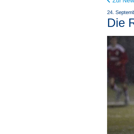
Zur New
24. Septem
Die 