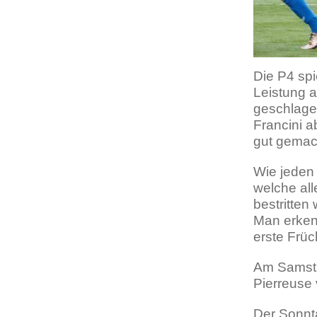
Die P4 spi
Leistung a
geschlage
Francini a
gut gemac
Wie jeden 
welche all
bestritten
Man erkenn
erste Früc
Am Samsta
Pierreuse v
Der Sonnt