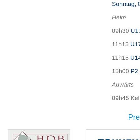
Sonntag, 
Heim
09h30
U1
11h15
U1
11h15
U1
15h00
P2
Auwärts
09h45 Kel
Pre