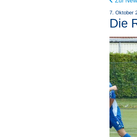
Zur New
7. Oktober 
Die 