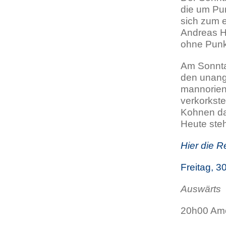
die um Pu
sich zum 
Andreas He
ohne Punkt
Am Sonntag
den unange
mannorient
verkorkst
Kohnen da
Heute ste
Hier die R
Freitag, 3
Auswärts
20h00 Am