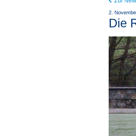
Zur New
2. Novembe
Die 