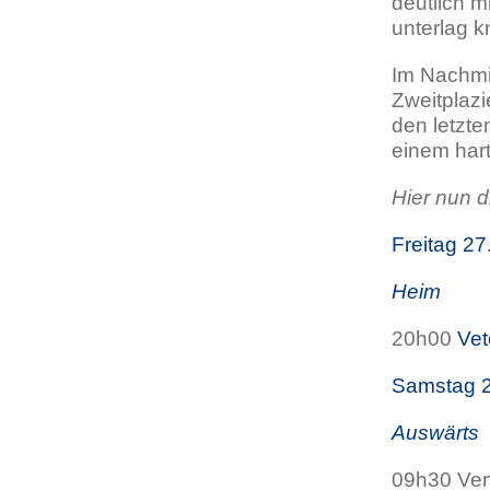
deutlich 
unterlag k
Im Nachmit
Zweitplazi
den letzte
einem har
Hier nun d
Freitag 2
Heim
20h00
Vet
Samstag 2
Auswärts
09h30 Ver