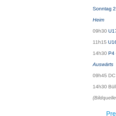
Sonntag 2
Heim
09h30
U1
11h15
U1
14h30
P4
Auswärts
09h45 DC
14h30 Bül
(Bildquell
Pre