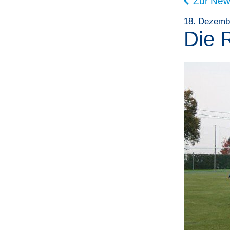
Zur New
18. Dezemb
Die 