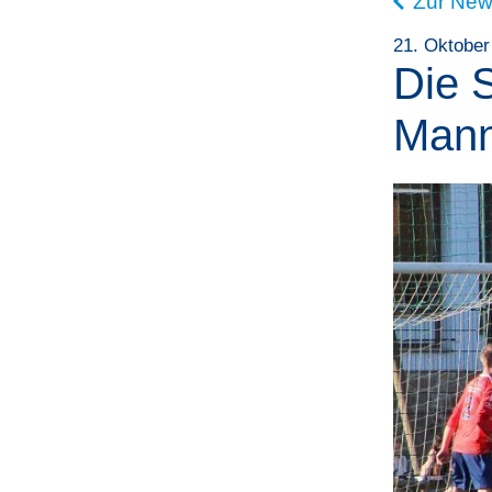
Zur New
21. Oktober
Die S
Mann