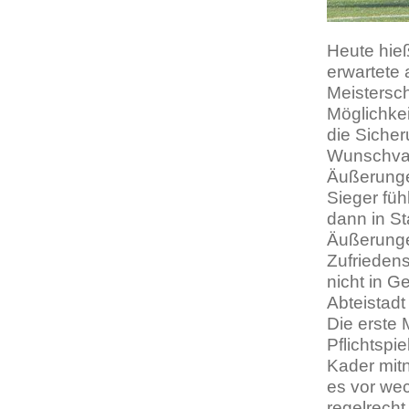
Heute hie
erwartete 
Meistersch
Möglichkei
die Sicher
Wunschvat
Äußerungen
Sieger füh
dann in S
Äußerunge
Zufrieden
nicht in G
Abteistadt
Die erste
Pflichtspi
Kader mit
es vor we
regelrech