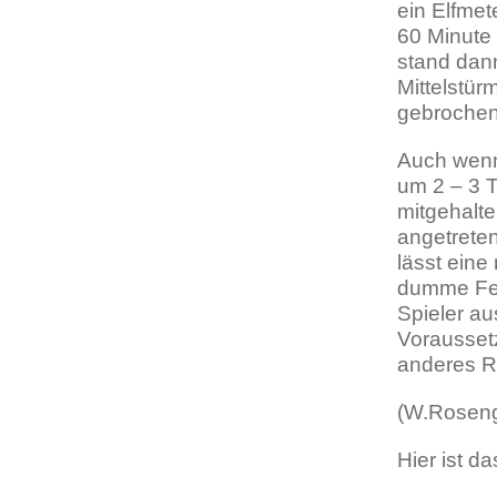
ein Elfmet
60 Minute
stand dann
Mittelstü
gebrochen 
Auch wenn
um 2 – 3 T
mitgehalte
angetreten
lässt eine
dumme Fehl
Spieler au
Vorausset
anderes R
(W.Roseng
Hier ist da