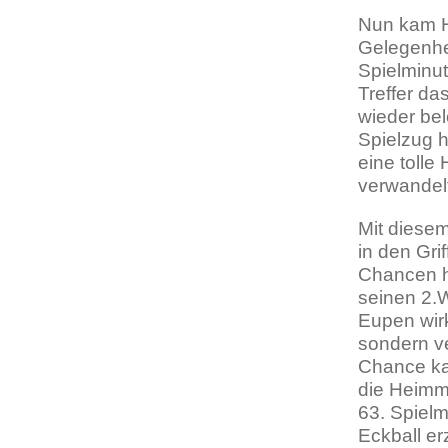
Nun kam H
Gelegenhei
Spielminu
Treffer da
wieder be
Spielzug h
eine tolle
verwandel
Mit diesem
in den Gri
Chancen ha
seinen 2.
Eupen wirk
sondern ve
Chance ka
die Heimm
63. Spiel
Eckball er