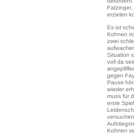
befördern
Fatzinger,
erzielen k
Es ist sch
Kohnen ric
zwei schle
aufwachen 
Situation 
voll da s
angepfiffe
gegen Fay
Pause hört
wieder erh
muss für d
erste Spie
Leidenscha
versuchen 
Aufstiegsr
Kohnen si