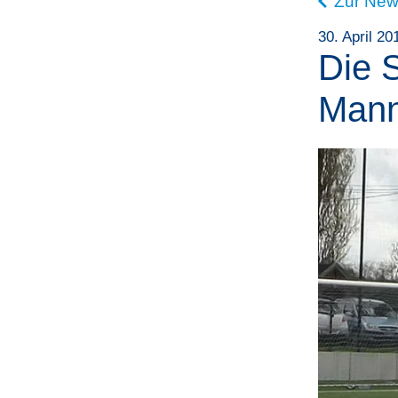
Zur New
30. April 20
Die S
Mann