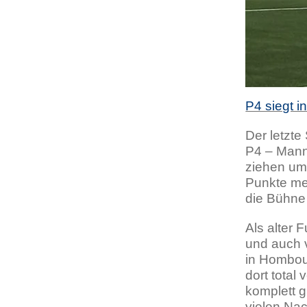
P4 siegt i
Der letzt
P4 – Mann
ziehen um
Punkte meh
die Bühn
Als alter 
und auch v
in Hombou
dort total
komplett g
vielen Nac