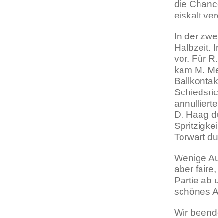
die Chanc
eiskalt ve
In der zwe
Halbzeit. 
vor. Für R
kam M. Men
Ballkontak
Schiedsric
annulliert
D. Haag du
Spritzigke
Torwart d
Wenige Aug
aber faire
Partie ab
schönes A
Wir beend