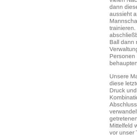
dann dies
aussieht 
Mannschaf
trainieren
abschließ
Ball dann
Verwaltun
Personen 
behaupten
Unsere Ma
diese letz
Druck und
Kombinatio
Abschluss
verwandelt
getretene
Mittelfeld
vor unser