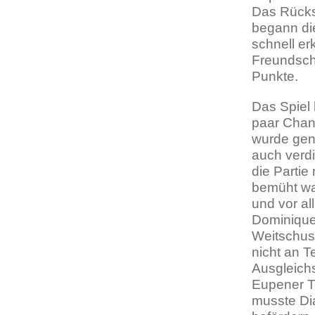
Das Rücks
begann die
schnell er
Freundscha
Punkte.
Das Spiel
paar Chan
wurde genu
auch verdi
die Partie
bemüht war
und vor al
Dominique 
Weitschuss
nicht an T
Ausgleichs
Eupener T
musste Dia