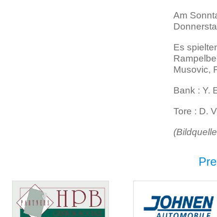
Am Sonntag
Donnerstag
Es spielte
Rampelberg
Musovic, F
Bank : Y. 
Tore : D. V
(Bildquell
Pre