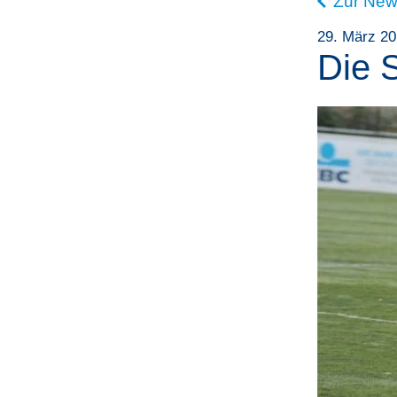
Zur New
29. März 2
Die 