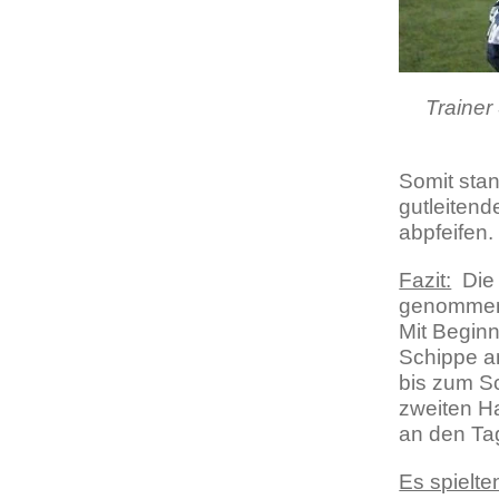
Trainer
Somit sta
gutleitend
abpfeifen.
Fazit:
Die 
genommen h
Mit Beginn
Schippe a
bis zum S
zweiten H
an den Ta
Es spielte