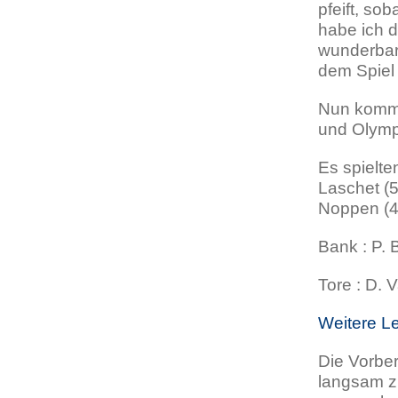
pfeift, so
habe ich d
wunderbar
dem Spiel 
Nun kommt
und Olymp
Es spielte
Laschet (5
Noppen (4
Bank : P. B
Tore : D. 
Weitere L
Die Vorbe
langsam z