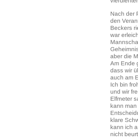
vierdiente
Nach der P
den Verant
Beckers ri
war erleic
Mannschaft
Geheimnis,
aber die 
Am Ende ge
dass wir ü
auch am En
Ich bin fr
und wir f
Elfmeter s
kann man 
Entscheid
klare Schw
kann ich a
nicht beur