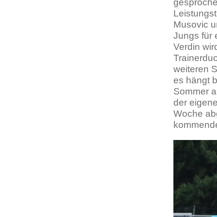
gesproche
Leistungs
Musovic un
Jungs für
Verdin wir
Trainerduo
weiteren S
es hängt b
Sommer ab
der eigen
Woche abg
kommende 