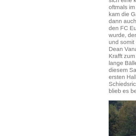
sich eine
oftmals im
kam die G
dann auch 
den FC Eup
wurde, den
und somit 
Dean Vanas
Krafft zum
lange Bäll
diesem Sa
ersten Hal
Schiedsric
blieb es b