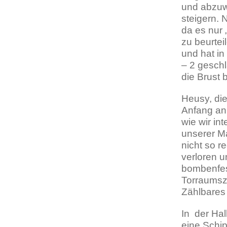
und abzuwa
steigern. 
da es nur 
zu beurtei
und hat i
– 2 geschl
die Brust
Heusy, die
Anfang an 
wie wir in
unserer Ma
nicht so r
verloren 
bombenfest
Torraumsz
Zählbares 
In der Ha
eine Schip