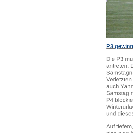
P3 gewinn
Die P3 mu
antreten.
Samstagna
Verletzten
auch Yann
Samstag n
P4 blockie
Winterurl
und diese
Auf tiefem