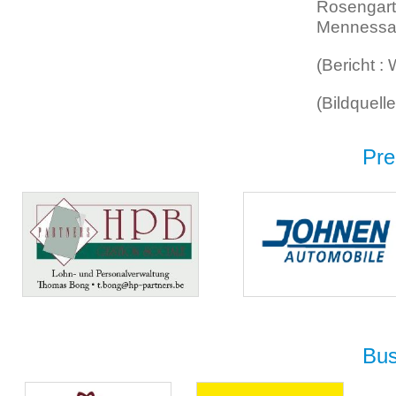
Rosengarte
Mennessai
(Bericht :
(Bildquell
Pre
Bus