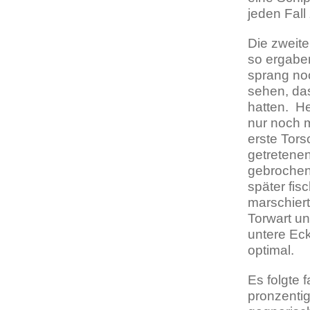
jeden Fall
Die zweite
so ergaben
sprang no
sehen, da
hatten. H
nur noch m
erste Tors
getretenen
gebrochen,
später fis
marschier
Torwart un
untere Eck
optimal.
Es folgte 
pronzenti