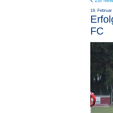
Zur New
19. Februar
Erfo
FC