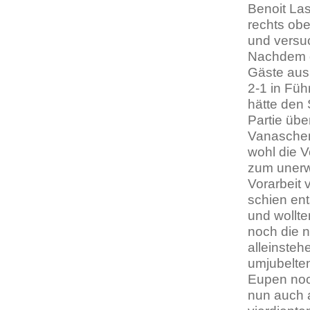
Benoit Las
rechts obe
und versu
Nachdem d
Gäste aus 
2-1 in Fü
hätte den
Partie übe
Vanaschen
wohl die 
zum unerwa
Vorarbeit 
schien en
und wollt
noch die n
alleinste
umjubelten
Eupen noc
nun auch 