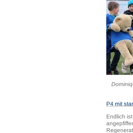
Dominiq
P4 mit sta
Endlich is
angepfiff
Regenerat