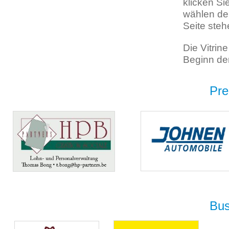
klicken Si
wählen de
Seite steh
Die Vitrin
Beginn der
Pre
Bus