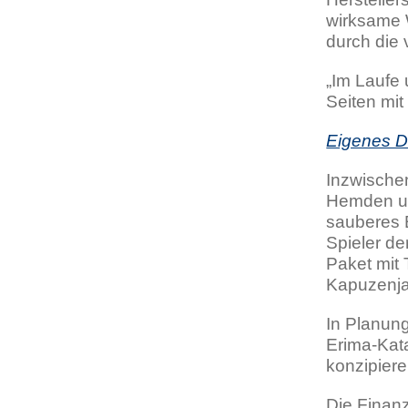
wirksame 
durch die 
„Im Laufe 
Seiten mit
Eigenes D
Inzwischen
Hemden un
sauberes E
Spieler d
Paket mit 
Kapuzenj
In Planung
Erima-Kat
konzipiere
Die Finanz