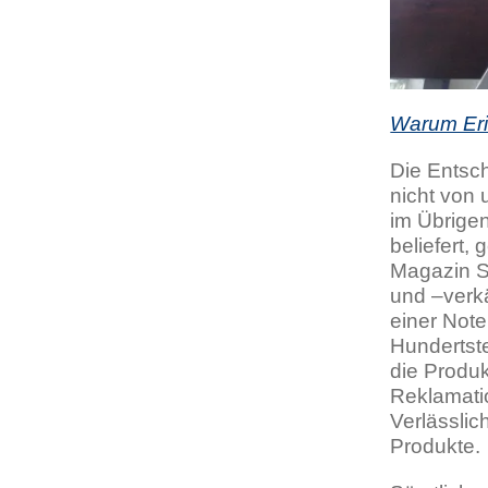
Warum Er
Die Entsc
nicht von 
im Übrige
beliefert,
Magazin SA
und –verkä
einer Note
Hundertst
die Produk
Reklamatio
Verlässlic
Produkte.