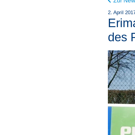
Zur New
2. April 201
Erim
des 