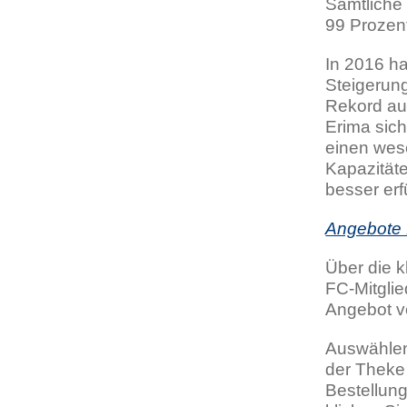
Sämtliche 
99 Prozent
In 2016 ha
Steigerun
Rekord auf
Erima sich
einen wes
Kapazität
besser erf
Angebote f
Über die 
FC-Mitglie
Angebot vo
Auswählen
der Theke 
Bestellung