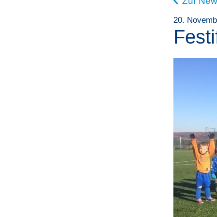
Zur New
20. Novemb
Fest