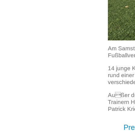
Am Samsta
Fußballver
14 junge 
rund eine
verschied
Außer du
Trainern H
Patrick Kr
Pre