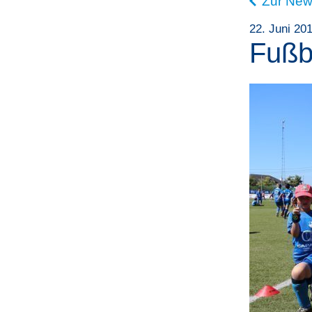
Zur New
22. Juni 20
Fußb