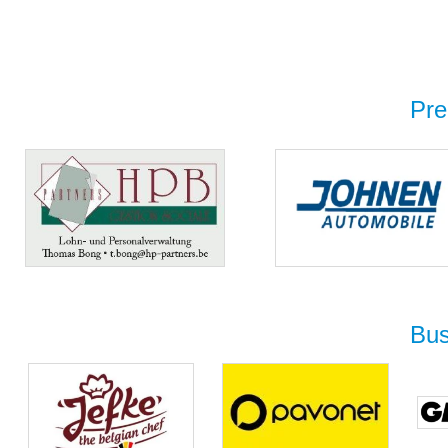
Pre
Bus