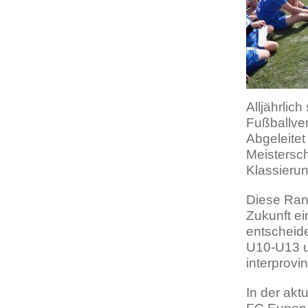
Alljährlic
Fußballve
Abgeleitet
Meistersc
Klassierun
Diese Rang
Zukunft e
entscheide
U10-U13 un
interprovin
In der akt