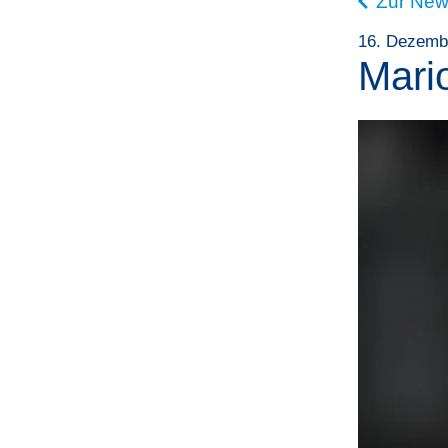
Zur New
16. Dezemb
Mari