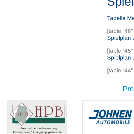
Spie
Tabelle M
[table “46”
Spielplan
[table “45”
Spielplan
[table “44”
Pre