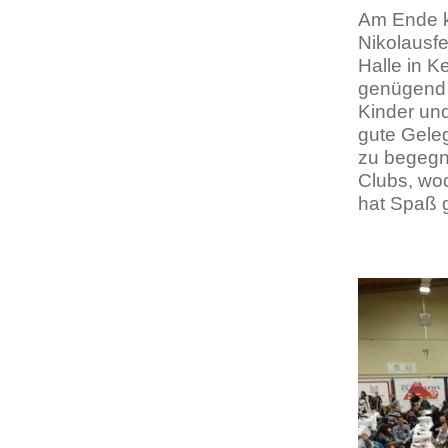
Am Ende k
Nikolausfe
Halle in Ke
genügend 
Kinder und
gute Geleg
zu begegne
Clubs, wo
hat Spaß g