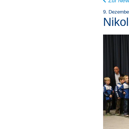
Zur New
9. Dezembe
Niko