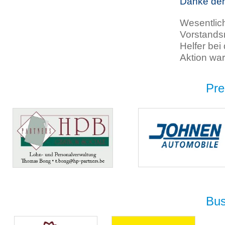
Danke den
Wesentlic
Vorstandsm
Helfer bei
Aktion war
Pre
Bus