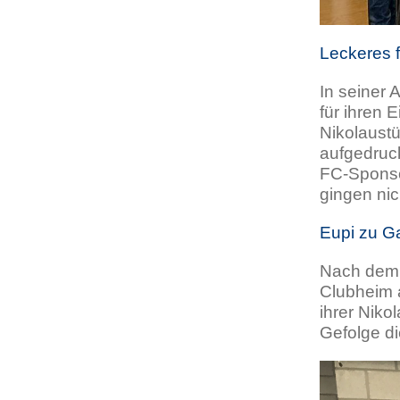
Leckeres f
In seiner 
für ihren 
Nikolaustü
aufgedruc
FC-Sponso
gingen nic
Eupi zu G
Nach dem 
Clubheim 
ihrer Niko
Gefolge di