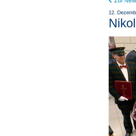
Zur New
12. Dezemb
Nikol