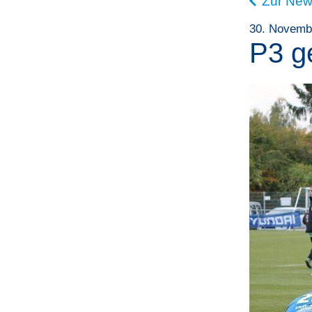
Zur New
30. Novemb
P3 g