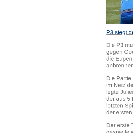
P3 siegt d
Die P3 mu
gegen Goe 
die Eupene
anbrennen
Die Partie
im Netz de
legte Jul
der aus 5
letzten Sp
der erste
Der erste 
gespielte 