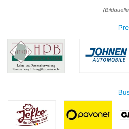
(Bildquel
Pre
Bus