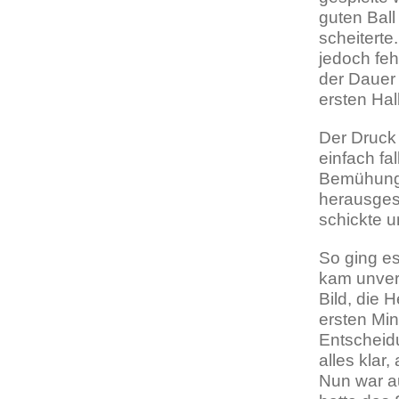
guten Ball
scheiterte
jedoch feh
der Dauer 
ersten Hal
Der Druck
einfach fa
Bemühunge
herausges
schickte u
So ging es
kam unverä
Bild, die
ersten Min
Entscheidu
alles klar
Nun war au