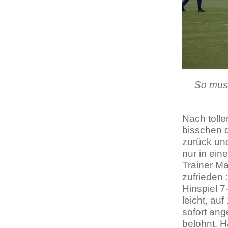
So muss
Nach tolle
bisschen 
zurück und
nur in ein
Trainer M
zufrieden 
Hinspiel 7
leicht, a
sofort ang
belohnt. 