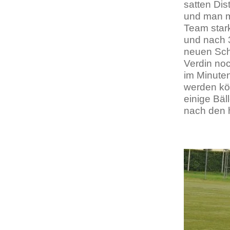
satten Di
und man m
Team star
und nach 3
neuen Sch
Verdin noc
im Minuten
werden kö
einige Bäl
nach den h