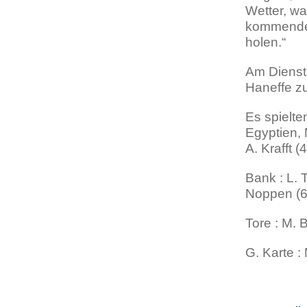
Wetter, wa
kommende 
holen.“
Am Diensta
Haneffe z
Es spielte
Egyptien, 
A. Krafft (
Bank : L. 
Noppen (6
Tore : M. 
G. Karte :