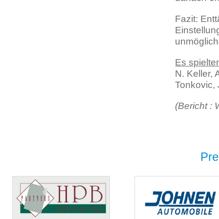
Fazit: Ent
Einstellu
unmöglich
Es spielte
N. Keller,
Tonkovic, 
(Bericht :
Pre