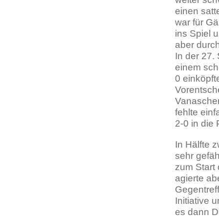
einen satt
war für Gä
ins Spiel 
aber durc
In der 27.
einem sch
0 einköpft
Vorentsch
Vanaschen
fehlte ein
2-0 in die
In Hälfte 
sehr gefäh
zum Start 
agierte ab
Gegentref
Initiative
es dann D