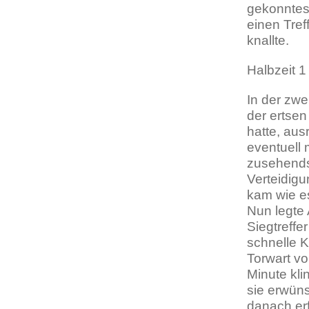
gekonntes 
einen Tref
knallte.
Halbzeit 1
In der zwe
der ertsen
hatte, au
eventuell 
zusehends
Verteidig
kam wie es
Nun legte 
Siegtreffe
schnelle K
Torwart vo
Minute kli
sie erwüns
danach erf