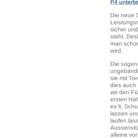
P4 unterli
Die neue S
Leistungs
sicher und
steht. De
man schon
wird.
Die sogena
ungebändi
sie mit T
dies auch 
wir den Fü
ersten Häl
es lt. Sc
lassen und
laufen las
Aussenstü
alleine vo