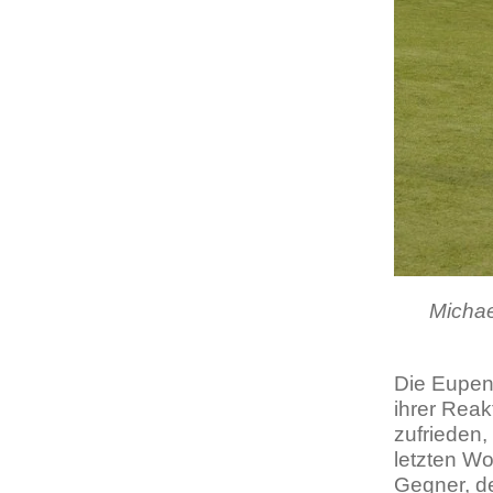
Michae
Die Eupene
ihrer Reak
zufrieden,
letzten Wo
Gegner, de