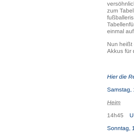
versöhnli
zum Tabel
fußballeri
Tabellenfü
einmal au
Nun heißt 
Akkus für
Hier die R
Samstag, 
Heim
14h45
U
Sonntag, 