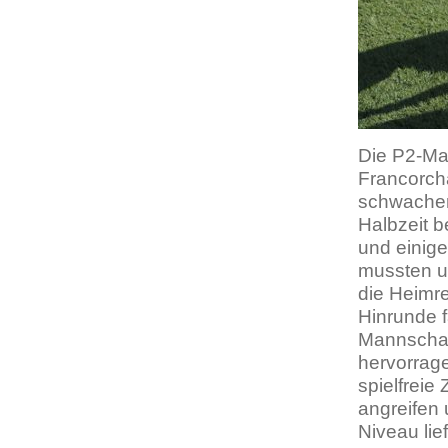
Die P2-Ma
Francorch
schwachen
Halbzeit b
und einig
mussten u
die Heimre
Hinrunde fä
Mannschaf
hervorrage
spielfreie
angreifen
Niveau lie