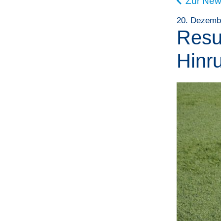
Zur New
20. Dezemb
Resul
Hinr