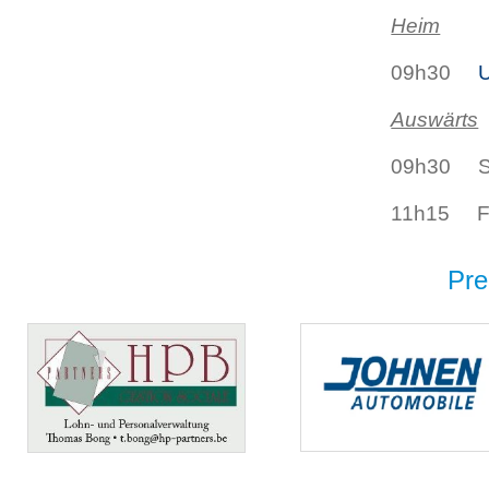
Heim
09h30
Auswärts
09h30 S
11h15 FC
Pre