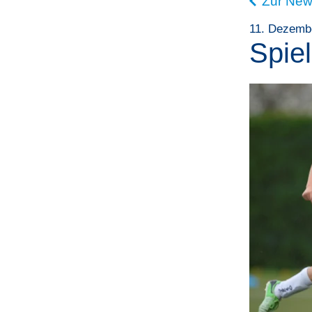
Zur New
11. Dezemb
Spie