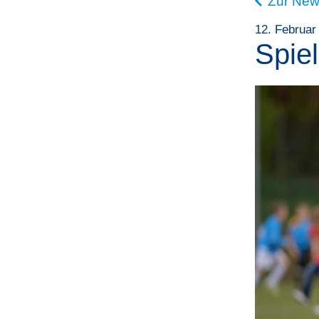
Zur New
12. Februar
Spie