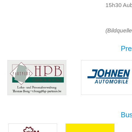
15h30 Au
(Bildquel
Pre
Bus