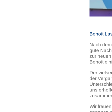
Benoît La
Nach dem 
gute Nachr
zur neuen
Benoît ei
Der vielse
der Verga
Unterschie
uns erhof
zusammenbl
Wir freue