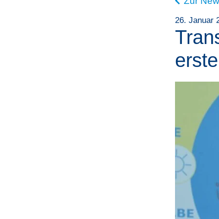
Zur New
26. Januar 
Trans
erst