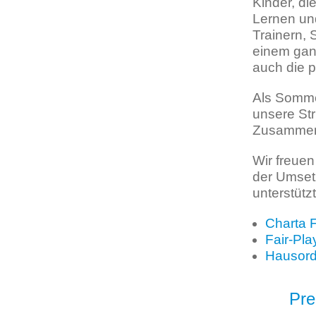
Kinder, di
Lernen un
Trainern, 
einem ganz
auch die p
Als Somme
unsere Str
Zusammenl
Wir freuen
der Umsetz
unterstützt
Charta 
Fair-Pl
Hausor
Pre