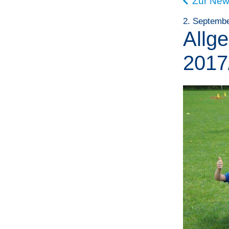
Zur New
2. Septemb
Allg
2017