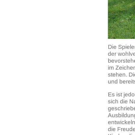
Die Spiele
der wohlv
bevorsteh
im Zeichen
stehen. Di
und bereit
Es ist je
sich die N
geschrieb
Ausbildung
entwickeln
die Freude