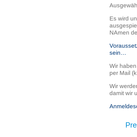
Ausgewählt
Es wird un
ausgespie
NAmen de
Voraussetz
sein…
Wir haben 
per Mail 
Wir werden
damit wir
Anmeldesc
Pre