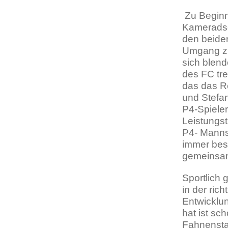
Zu Beginn
Kameradsc
den beide
Umgang zu 
sich blend
des FC tre
das das Re
und Stefan
P4-Spieler
Leistungst
P4- Mannsc
immer bes
gemeinsam
Sportlich
in der ric
Entwicklun
hat ist s
Fahnenstan