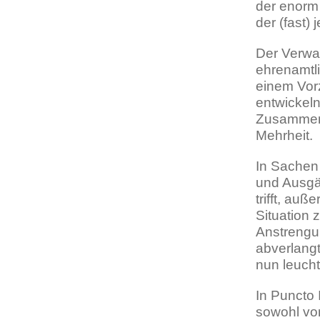
der enorm 
der (fast) 
Der Verwal
ehrenamtli
einem Vor
entwickel
Zusammena
Mehrheit.
In Sachen 
und Ausgä
trifft, au
Situation 
Anstrengu
abverlang
nun leucht
In Puncto 
sowohl von