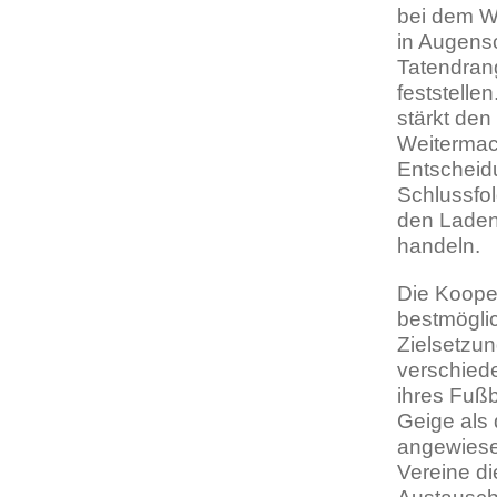
bei dem W
in Augens
Tatendra
feststellen
stärkt de
Weitermac
Entscheid
Schlussfo
den Laden
handeln.
Die Koope
bestmögli
Zielsetzun
verschiede
ihres Fußb
Geige als 
angewiesen
Vereine d