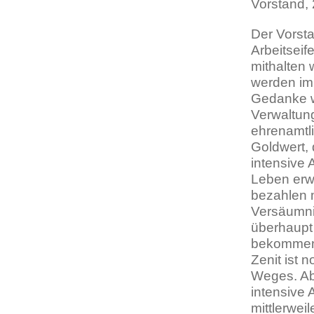
Vorstand, 
Der Vorsta
Arbeitseif
mithalten
werden im
Gedanke wi
Verwaltung
ehrenamtl
Goldwert, 
intensive 
Leben erwe
bezahlen m
Versäumni
überhaupt
bekommen. 
Zenit ist 
Weges. Ab
intensive 
mittlerwei