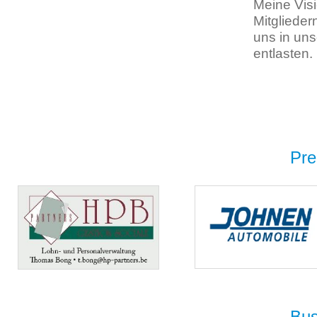
Meine Visi
Mitglieder
uns in un
entlasten.
Pre
Bus