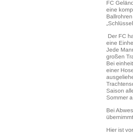
FC Geländ
eine kompl
Ballrohren
„Schlüssel
Der FC ha
eine Einhe
Jede Mann
großen Tra
Bei einhei
einer Hose
ausgelieh
Trachtens
Saison all
Sommer al
Bei Abwese
übernimmt
Hier ist v