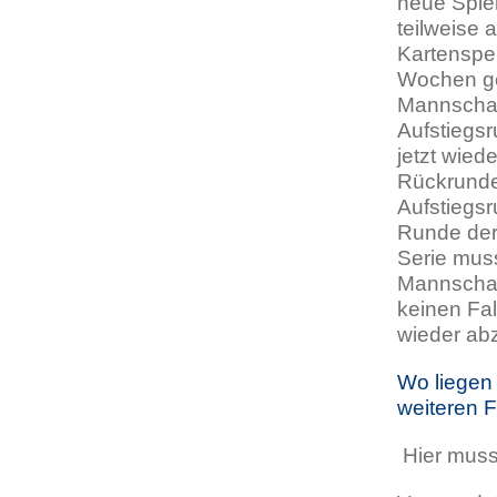
neue Spiel
teilweise 
Kartensper
Wochen ge
Mannschaf
Aufstiegsr
jetzt wied
Rückrunde
Aufstiegsr
Runde der 
Serie mus
Mannschaft
keinen Fal
wieder ab
Wo liegen
weiteren 
Hier muss