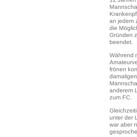
Mannschaf
Krankenpf
an jedem 
die Möglic
Gründen zu
beendet.
Während m
Amateurve
frönen ko
damaligen 
Mannschaf
anderem L
zum FC.
Gleichzei
unter der 
war aber 
gesproche