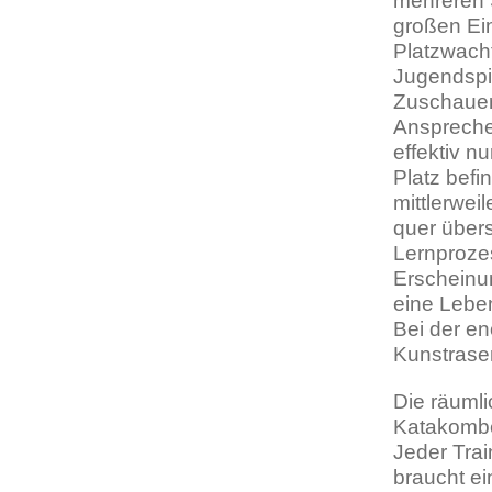
mehreren 
großen Ein
Platzwach
Jugendspie
Zuschauer
Ansprechen
effektiv n
Platz bef
mittlerwe
quer übers
Lernprozes
Erscheinun
eine Lebe
Bei der en
Kunstrase
Die räuml
Katakomben
Jeder Trai
braucht e