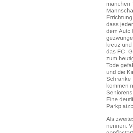
manchen T
Mannschaf
Errichtun
dass jeder
dem Auto 
gezwungen
kreuz und
das FC- G
zum heuti
Tode gefa
und die K
Schranke 
kommen nur
Seniorensp
Eine deut
Parkplatz
Als zweite
nennen. Vo
gepflaster