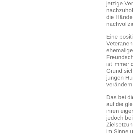
jetzige Ve
nachzuhole
die Hände
nachvollz
Eine posit
Veteranen
ehemalige
Freundsch
ist immer 
Grund sich
jungen Hüp
verändern 
Das bei di
auf die gl
ihren eig
jedoch be
Zielsetzu
im Sinne 