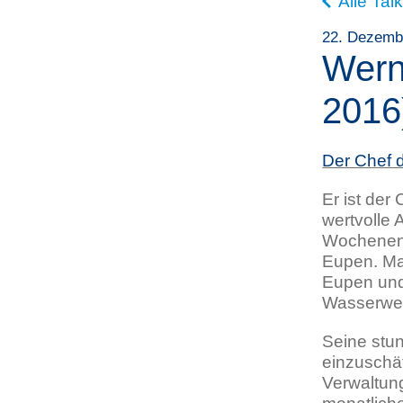
Alle Tal
22. Dezemb
Wern
2016
Der Chef 
Er ist der
wertvolle 
Wochenend
Eupen. Ma
Eupen und 
Wasserwer
Seine stu
einzuschät
Verwaltun