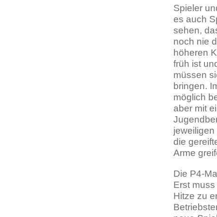
Spieler un
es auch Sp
sehen, das
noch nie d
höheren Kl
früh ist u
müssen sie
bringen. I
möglich be
aber mit e
Jugendbere
jeweiligen
die gereif
Arme grei
Die P4-Man
Erst muss 
Hitze zu 
Betriebste